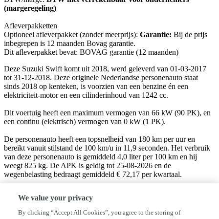
(margeregeling)
Afleverpakketten
Optioneel afleverpakket (zonder meerprijs):
Garantie:
Bij de prijs
inbegrepen is 12 maanden Bovag garantie.
Dit afleverpakket bevat: BOVAG garantie (12 maanden)
Deze Suzuki Swift komt uit 2018, werd geleverd van 01-03-2017
tot 31-12-2018. Deze originele Nederlandse personenauto staat
sinds 2018 op kenteken, is voorzien van een benzine én een
elektriciteit-motor en een cilinderinhoud van 1242 cc.
Dit voertuig heeft een maximum vermogen van 66 kW (90 PK), en
een continu (elektrisch) vermogen van 0 kW (1 PK).
De personenauto heeft een topsnelheid van 180 km per uur en
bereikt vanuit stilstand de 100 km/u in 11,9 seconden. Het verbruik
van deze personenauto is gemiddeld 4,0 liter per 100 km en hij
weegt 825 kg. De APK is geldig tot 25-08-2026 en de
wegenbelasting bedraagt gemiddeld € 72,17 per kwartaal.
De afleveringskosten zijn €495,- en is inclusief een
We value your privacy
onderhoudsbeurt, nieuwe APK keuring, en een volledige re-
conditionering.
By clicking “Accept All Cookies”, you agree to the storing of