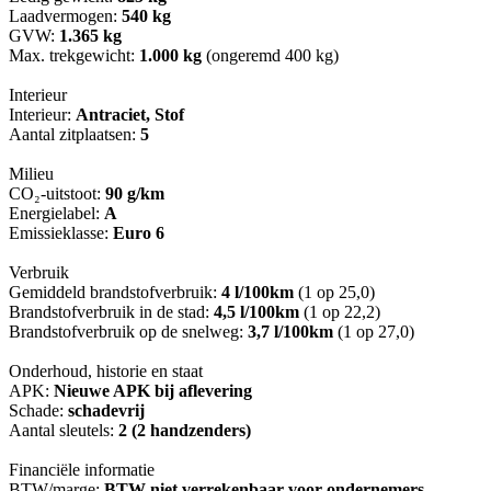
Laadvermogen:
540 kg
GVW:
1.365 kg
Max. trekgewicht:
1.000 kg
(ongeremd 400 kg)
Interieur
Interieur:
Antraciet, Stof
Aantal zitplaatsen:
5
Milieu
CO₂-uitstoot:
90 g/km
Energielabel:
A
Emissieklasse:
Euro 6
Verbruik
Gemiddeld brandstofverbruik:
4 l/100km
(1 op 25,0)
Brandstofverbruik in de stad:
4,5 l/100km
(1 op 22,2)
Brandstofverbruik op de snelweg:
3,7 l/100km
(1 op 27,0)
Onderhoud, historie en staat
APK:
Nieuwe APK bij aflevering
Schade:
schadevrij
Aantal sleutels:
2 (2 handzenders)
Financiële informatie
BTW/marge:
BTW niet verrekenbaar voor ondernemers