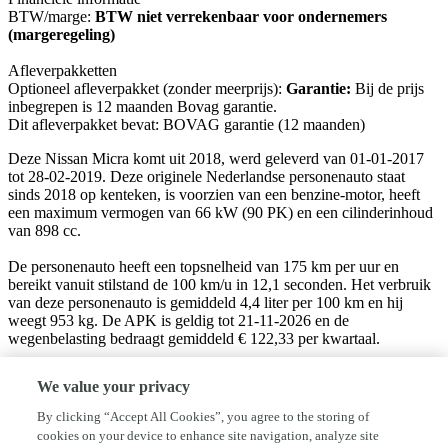
BTW/marge:
BTW niet verrekenbaar voor ondernemers
(margeregeling)
Afleverpakketten
Optioneel afleverpakket (zonder meerprijs):
Garantie:
Bij de prijs
inbegrepen is 12 maanden Bovag garantie.
Dit afleverpakket bevat: BOVAG garantie (12 maanden)
Deze Nissan Micra komt uit 2018, werd geleverd van 01-01-2017
tot 28-02-2019. Deze originele Nederlandse personenauto staat
sinds 2018 op kenteken, is voorzien van een benzine-motor, heeft
een maximum vermogen van 66 kW (90 PK) en een cilinderinhoud
van 898 cc.
De personenauto heeft een topsnelheid van 175 km per uur en
bereikt vanuit stilstand de 100 km/u in 12,1 seconden. Het verbruik
van deze personenauto is gemiddeld 4,4 liter per 100 km en hij
weegt 953 kg. De APK is geldig tot 21-11-2026 en de
wegenbelasting bedraagt gemiddeld € 122,33 per kwartaal.
De afleveringskosten zijn €495,- en is inclusief een
We value your privacy
onderhoudsbeurt, nieuwe APK keuring, en een volledige re-
conditionering.
By clicking “Accept All Cookies”, you agree to the storing of
cookies on your device to enhance site navigation, analyze site
Autobedrijf Bikker is een onafhankelijk autobedrijf gespecialiseerd