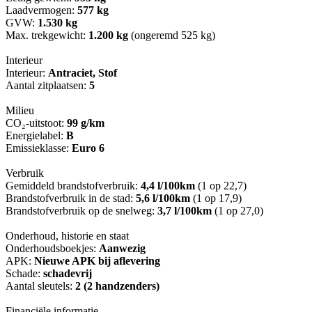
Laadvermogen:
577 kg
GVW:
1.530 kg
Max. trekgewicht:
1.200 kg
(ongeremd 525 kg)
Interieur
Interieur:
Antraciet, Stof
Aantal zitplaatsen:
5
Milieu
CO₂-uitstoot:
99 g/km
Energielabel:
B
Emissieklasse:
Euro 6
Verbruik
Gemiddeld brandstofverbruik:
4,4 l/100km
(1 op 22,7)
Brandstofverbruik in de stad:
5,6 l/100km
(1 op 17,9)
Brandstofverbruik op de snelweg:
3,7 l/100km
(1 op 27,0)
Onderhoud, historie en staat
Onderhoudsboekjes:
Aanwezig
APK:
Nieuwe APK bij aflevering
Schade:
schadevrij
Aantal sleutels:
2 (2 handzenders)
Financiële informatie