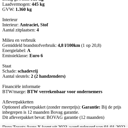
Laadvermogen:
445 kg
GVW:
1.360 kg
Interieur
Interieur:
Antraciet, Stof
Aantal zitplaatsen:
4
Milieu en verbruik
Gemiddeld brandstofverbruik:
4,8 l/100km
(1 op 20,8)
Energielabel:
A
Emissieklasse:
Euro 6
Staat
Schade:
schadevrij
Aantal sleutels:
2 (2 handzenders)
Financiële informatie
BTW/marge:
BTW verrekenbaar voor ondernemers
Afleverpakketten
Optioneel afleverpakket (zonder meerprijs):
Garantie:
Bij de prijs
inbegrepen is 12 maanden Bovag garantie.
Dit afleverpakket bevat: BOVAG garantie (12 maanden)
Deze Toyota Aygo X komt uit 2023, werd geleverd van 01-01-2022