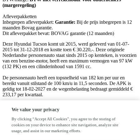
(margeregeling)
Afleverpakketten
Inbegrepen afleverpakket:
Garantie:
Bij de prijs inbegrepen is 12
maanden Bovag garantie.
Dit afleverpakket bevat: BOVAG garantie (12 maanden)
Deze Hyundai Tucson komt uit 2015, werd geleverd van 01-07-
2015 tot 31-12-2018 en kostte toen € 30.220,-. Deze originele
Nederlandse personenauto staat sinds 2015 op kenteken, is voorzien
van een benzine-motor, heeft een maximum vermogen van 97 kW
(132 PK) en een cilinderinhoud van 1591 cc.
De personenauto heeft een topsnelheid van 182 km per uur en
bereikt vanuit stilstand de 100 km/u in 11,5 seconden. De APK is
geldig tot 18-02-2027 en de wegenbelasting bedraagt gemiddeld €
233,17 per kwartaal.
De afleveringskosten zijn €495,- en is inclusief een
We value your privacy
onderhoudsbeurt, nieuwe APK keuring, en een volledige re-
conditionering.
By clicking “Accept All Cookies”, you agree to the storing of
cookies on your device to enhance site navigation, analyze site
Autobedrijf Bikker is een onafhankelijk autobedrijf gespecialiseerd
usage, and assist in our marketing efforts.
in de verkoop van betrouwbare jong gebruikte en nieuwe auto's.
onze auto’s zijn voorzien van Nationale Autopas en