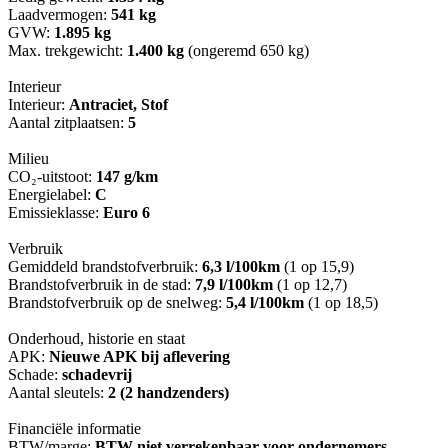
Laadvermogen:
541 kg
GVW:
1.895 kg
Max. trekgewicht:
1.400 kg
(ongeremd 650 kg)
Interieur
Interieur:
Antraciet, Stof
Aantal zitplaatsen:
5
Milieu
CO₂-uitstoot:
147 g/km
Energielabel:
C
Emissieklasse:
Euro 6
Verbruik
Gemiddeld brandstofverbruik:
6,3 l/100km
(1 op 15,9)
Brandstofverbruik in de stad:
7,9 l/100km
(1 op 12,7)
Brandstofverbruik op de snelweg:
5,4 l/100km
(1 op 18,5)
Onderhoud, historie en staat
APK:
Nieuwe APK bij aflevering
Schade:
schadevrij
Aantal sleutels:
2 (2 handzenders)
Financiële informatie
BTW/marge:
BTW niet verrekenbaar voor ondernemers