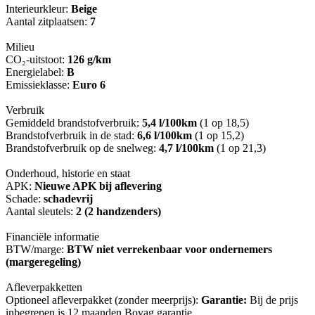
Interieurkleur:
Beige
Aantal zitplaatsen:
7
Milieu
CO₂-uitstoot:
126 g/km
Energielabel:
B
Emissieklasse:
Euro 6
Verbruik
Gemiddeld brandstofverbruik:
5,4 l/100km
(1 op 18,5)
Brandstofverbruik in de stad:
6,6 l/100km
(1 op 15,2)
Brandstofverbruik op de snelweg:
4,7 l/100km
(1 op 21,3)
Onderhoud, historie en staat
APK:
Nieuwe APK bij aflevering
Schade:
schadevrij
Aantal sleutels:
2 (2 handzenders)
Financiële informatie
BTW/marge:
BTW niet verrekenbaar voor ondernemers
(margeregeling)
Afleverpakketten
Optioneel afleverpakket (zonder meerprijs):
Garantie:
Bij de prijs
inbegrepen is 12 maanden Bovag garantie.