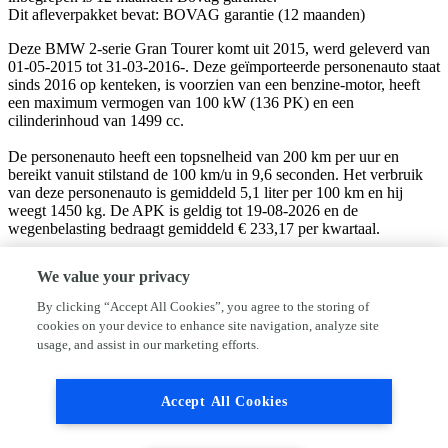
Dit afleverpakket bevat: BOVAG garantie (12 maanden)
Deze BMW 2-serie Gran Tourer komt uit 2015, werd geleverd van
01-05-2015 tot 31-03-2016-. Deze geïmporteerde personenauto staat
sinds 2016 op kenteken, is voorzien van een benzine-motor, heeft
een maximum vermogen van 100 kW (136 PK) en een
cilinderinhoud van 1499 cc.
De personenauto heeft een topsnelheid van 200 km per uur en
bereikt vanuit stilstand de 100 km/u in 9,6 seconden. Het verbruik
van deze personenauto is gemiddeld 5,1 liter per 100 km en hij
weegt 1450 kg. De APK is geldig tot 19-08-2026 en de
wegenbelasting bedraagt gemiddeld € 233,17 per kwartaal.
De afleveringskosten zijn €495,- en is inclusief een
We value your privacy
onderhoudsbeurt, nieuwe APK keuring, en een volledige re-
conditionering.
By clicking “Accept All Cookies”, you agree to the storing of
cookies on your device to enhance site navigation, analyze site
Autobedrijf Bikker is een onafhankelijk autobedrijf gespecialiseerd
usage, and assist in our marketing efforts.
in de verkoop van betrouwbare jong gebruikte en nieuwe auto's.
onze auto’s zijn voorzien van Nationale Autopas en
onderhoudshistorie.
Accept All Cookies
Wij doen er alles aan om onze advertenties zo compleet en correct
mogelijk weer te geven. Bij alle aangeboden voertuigen zijn Schrijf-