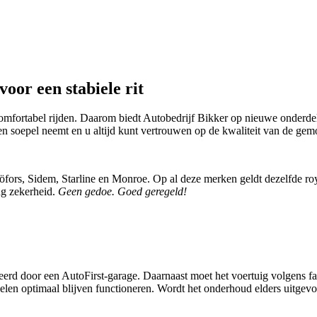
voor een stabiele rit
omfortabel rijden. Daarom biedt Autobedrijf Bikker op nieuwe onderdele
ten soepel neemt en u altijd kunt vertrouwen op de kwaliteit van de ge
rs, Sidem, Starline en Monroe. Op al deze merken geldt dezelfde royale
ang zekerheid.
Geen gedoe. Goed geregeld!
erd door een AutoFirst‑garage. Daarnaast moet het voertuig volgens f
n optimaal blijven functioneren. Wordt het onderhoud elders uitgevoer